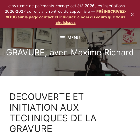
Le système de paiements change cet été 2026, les inscriptions
2026‑2027 se font à la rentrée de septembre —
PRÉINSCRIVEZ-
×
VOUS sur la page contact et indiquez le nom du cours que vous
choisissez
Aller
MENU
au
contenu
GRAVURE, avec Maxime Richard
DECOUVERTE ET
INITIATION AUX
TECHNIQUES DE LA
GRAVURE