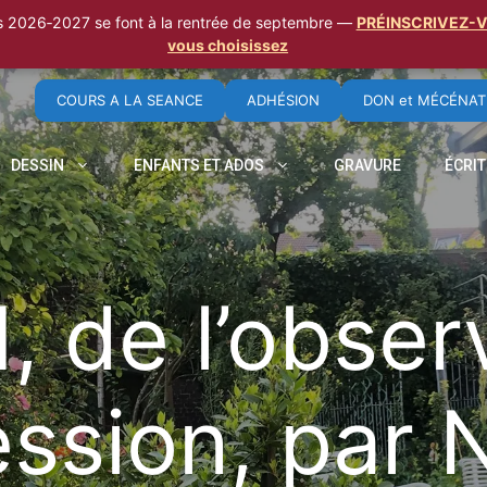
ns 2026‑2027 se font à la rentrée de septembre —
PRÉINSCRIVEZ-VOU
vous choisissez
COURS A LA SEANCE
ADHÉSION
DON et MÉCÉNAT
DESSIN
ENFANTS ET ADOS
GRAVURE
ÉCRI
 de l’obser
ession, par