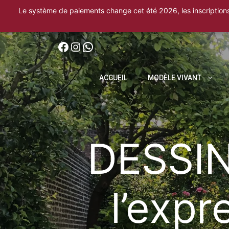
Le système de paiements change cet été 2026, les inscriptio
Aller
Suivez nous
Instagram
WhatsApp
au
contenu
ACCUEIL
MODÈLE VIVANT
DESSIN,
l’expr