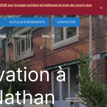
S sur la page contact et indiquez le nom du cours que
×
ACTUS & ÉVÉNEMENTS
CONTACTER
TURE
CHANT
ORALITÉ
vation à
 Nathan