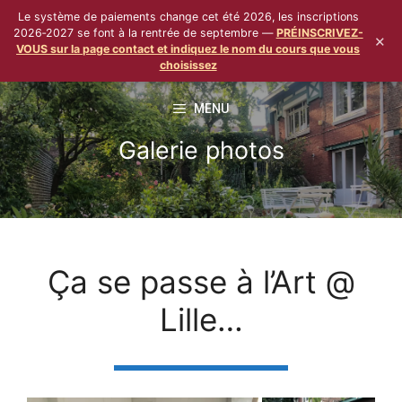
Le système de paiements change cet été 2026, les inscriptions
2026‑2027 se font à la rentrée de septembre —
PRÉINSCRIVEZ-
×
VOUS sur la page contact et indiquez le nom du cours que vous
choisissez
Aller
MENU
au
contenu
Galerie photos
Ça se passe à l’Art @
Lille…