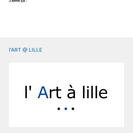
J’aime ça :
l'ART @ LILLE