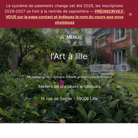
Le système de paiements change cet été 2026, les inscriptions
2026‑2027 se font à la rentrée de septembre —
PRÉINSCRIVEZ-
×
VOUS sur la page contact et indiquez le nom du cours que vous
choisissez
Aller
MENU
au
contenu
l'Art à lille
Association loi 1901 reconnue d'intérêt général à caractère culturel
Ateliers de pratiques artistiques
15 rue de Seclin - 59000 Lille